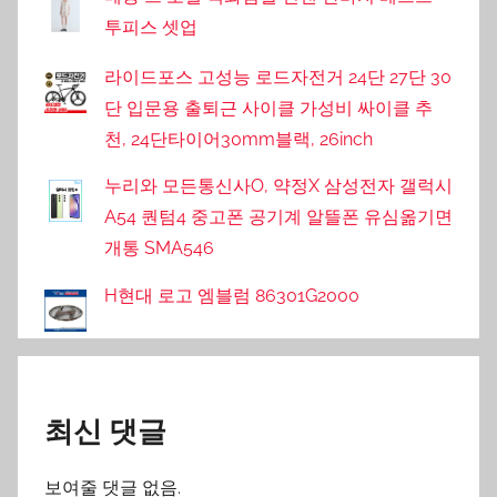
투피스 셋업
라이드포스 고성능 로드자전거 24단 27단 30
단 입문용 출퇴근 사이클 가성비 싸이클 추
천, 24단타이어30mm블랙, 26inch
누리와 모든통신사O, 약정X 삼성전자 갤럭시
A54 퀀텀4 중고폰 공기계 알뜰폰 유심옮기면
개통 SMA546
H현대 로고 엠블럼 86301G2000
최신 댓글
보여줄 댓글 없음.