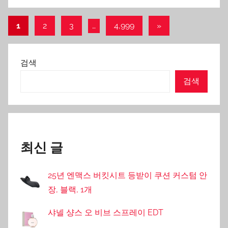
글
Next
1
2
3
…
4,999
»
Posts
내
비
검색
게
검색
이
션
최신 글
25년 엔맥스 버킷시트 등받이 쿠션 커스텀 안
장, 블랙, 1개
샤넬 샹스 오 비브 스프레이 EDT