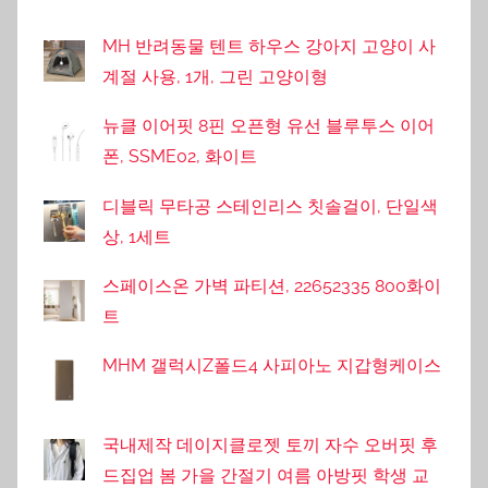
MH 반려동물 텐트 하우스 강아지 고양이 사
계절 사용, 1개, 그린 고양이형
뉴클 이어핏 8핀 오픈형 유선 블루투스 이어
폰, SSME02, 화이트
디블릭 무타공 스테인리스 칫솔걸이, 단일색
상, 1세트
스페이스온 가벽 파티션, 22652335 800화이
트
MHM 갤럭시Z폴드4 사피아노 지갑형케이스
국내제작 데이지클로젯 토끼 자수 오버핏 후
드집업 봄 가을 간절기 여름 아방핏 학생 교