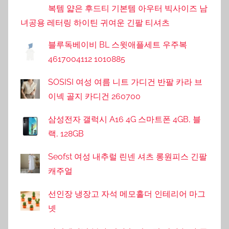
복템 얇은 후드티 기본템 아우터 빅사이즈 남
녀공용 레터링 하이틴 귀여운 긴팔 티셔츠
블루독베이비 BL 스윗애플세트 우주복
4617004112 1010885
SOSISI 여성 여름 니트 가디건 반팔 카라 브
이넥 골지 카디건 260700
삼성전자 갤럭시 A16 4G 스마트폰 4GB, 블
랙, 128GB
Seofst 여성 내추럴 린넨 셔츠 롱원피스 긴팔
캐주얼
선인장 냉장고 자석 메모홀더 인테리어 마그
넷