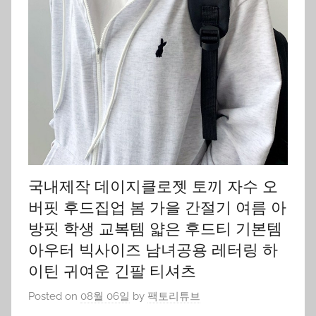
국내제작 데이지클로젯 토끼 자수 오
버핏 후드집업 봄 가을 간절기 여름 아
방핏 학생 교복템 얇은 후드티 기본템
아우터 빅사이즈 남녀공용 레터링 하
이틴 귀여운 긴팔 티셔츠
Posted on
08월 06일
by
팩토리튜브