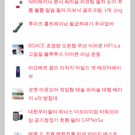
닥터메카닉 본사 써마슘 리프팅 팔자 눈가 주
름 볼륨 칼슘 필러 리보닉 골조크림, 1개, 50g
루아즈 홈트레이닝 팔굽혀펴기 푸쉬업바
BOACE 초경량 오픈형 무선 이어폰 HIFI 5.4
고음질 블루투스 이어폰 러닝 운동
라끄베르 옴므 리차지 마일드 셋 애프터쉐이
브
코멧 아웃도어 꺾임형 태슬 파라솔 대형 베이
지 4각 받침대
대한우리필터 위닉스 더프리미엄 타워프라
임 공기청정기 호환 필터 CAFN0S4
메종 드 조엘 백화점퀄 린넨 반바지 베스트